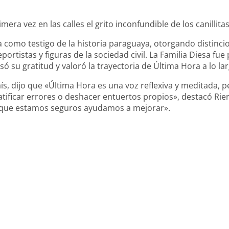
era vez en las calles el grito inconfundible de los canillita
da como testigo de la historia paraguaya, otorgando distinc
portistas y figuras de la sociedad civil. La Familia Diesa fu
ó su gratitud y valoró la trayectoria de Última Hora a lo la
aís, dijo que «Última Hora es una voz reflexiva y meditada, pe
ratificar errores o deshacer entuertos propios», destacó Rie
ad que estamos seguros ayudamos a mejorar».